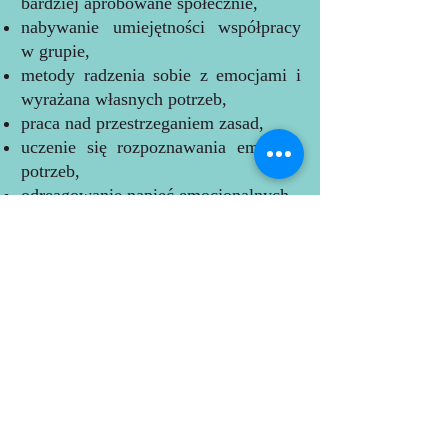
bardziej aprobowane społecznie,
nabywanie umiejętności współpracy
w grupie,
metody radzenia sobie z emocjami i
wyrażana własnych potrzeb,
praca nad przestrzeganiem zasad,
uczenie się rozpoznawania emocji i
potrzeb,
odreagowanie napięć emocjonalnych,
kształtowanie umiejętności
rozwiązywania konfliktów,
podniesienie poczucia własnej
wartości,
rozwijanie asertywności.
W trakcie zajęć stosowane są
aktywności takie jak rysunek, ruch i
gry społeczne, drama
i psychodrama, burza mózgów,